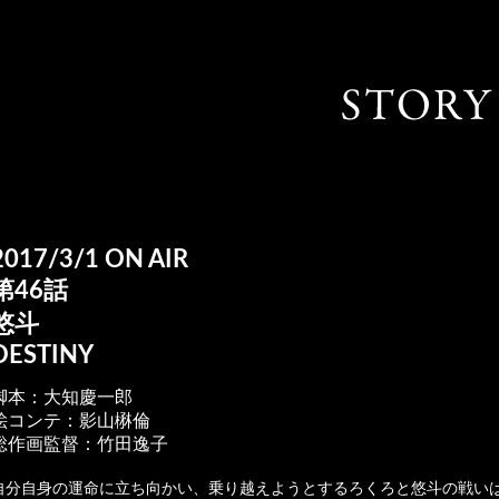
2017/3/1 ON AIR
第46話
悠斗
DESTINY
脚本：大知慶一郎
絵コンテ：影山楙倫
総作画監督：竹田逸子
自分自身の運命に立ち向かい、乗り越えようとするろくろと悠斗の戦い