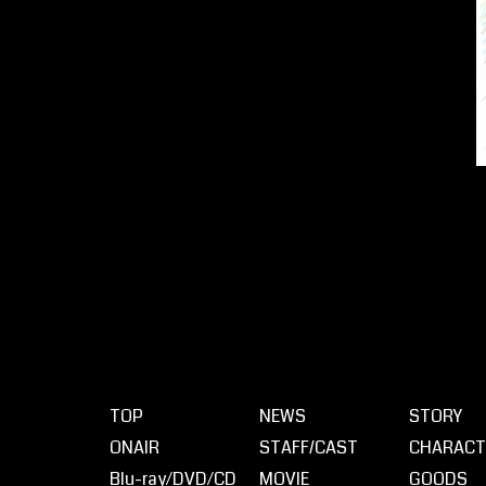
TOP
NEWS
STORY
ONAIR
STAFF/CAST
CHARACT
Blu-ray⁄DVD⁄CD
MOVIE
GOODS