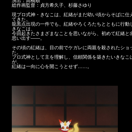
演出：高橋順
総作画監督：貞方希久子、杉藤さゆり
現プロ式神・きなこは、紅緒がまだ幼い頃からそばに仕
てきた。
龍黒点出現の一件でも、紅緒やろくろたちとともに行動
きなこは、
今回起きたさまざまなことを思いながら、初めて紅緒と
思い出す――。
その頃の紅緒は、目の前でケガレに両親を殺されたショ
た。
プロ式神として主を理解し、信頼関係を築きたいきなこ
が、
紅緒は一向に心を開こうとせず……。