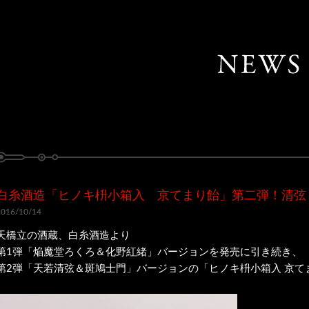
白糸酒造「ヒノキ枡小箱入 京てまり飴」第二弾！清弦
2016/10/14
天橋立の酒蔵、白糸酒造より
第1弾「焔魔堂ろくろ＆化野紅緒」バージョンを発売に引き続き、
第2弾「天若清弦＆斑鳩士門」バージョンの「ヒノキ枡小箱入 京て