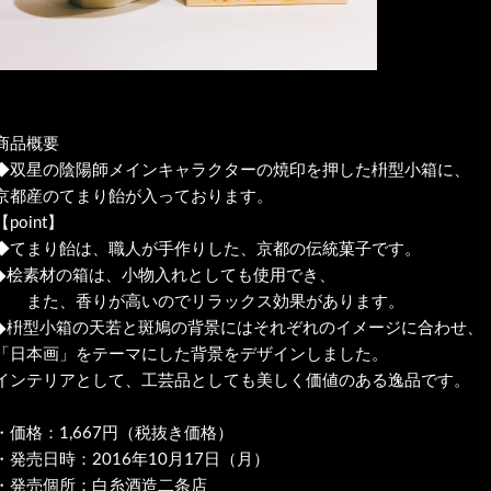
商品概要
◆双星の陰陽師メインキャラクターの焼印を押した枡型小箱に、
京都産のてまり飴が入っております。
【point】
◆てまり飴は、職人が手作りした、京都の伝統菓子です。
◆桧素材の箱は、小物入れとしても使用でき、
また、香りが高いのでリラックス効果があります。
◆枡型小箱の天若と斑鳩の背景にはそれぞれのイメージに合わせ、
「日本画」をテーマにした背景をデザインしました。
インテリアとして、工芸品としても美しく価値のある逸品です。
・価格：1,667円（税抜き価格）
・発売日時：2016年10月17日（月）
・発売個所：白糸酒造二条店