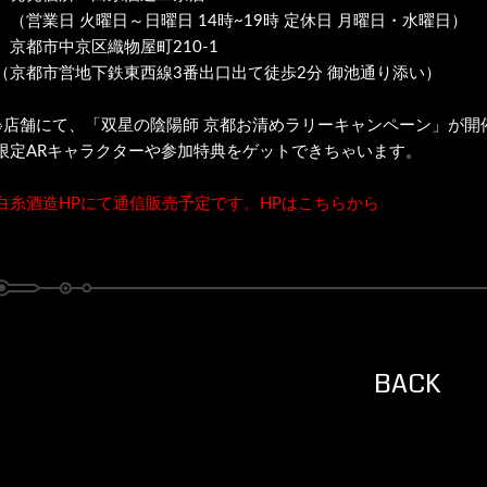
（営業日 火曜日～日曜日 14時~19時 定休日 月曜日・水曜日）
京都市中京区織物屋町210-1
（京都市営地下鉄東西線3番出口出て徒歩2分 御池通り添い）
※店舗にて、「双星の陰陽師 京都お清めラリーキャンペーン」が開
限定ARキャラクターや参加特典をゲットできちゃいます。
白糸酒造HPにて通信販売予定です。HPはこちらから
BACK