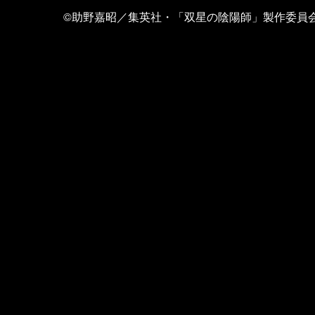
©助野嘉昭／集英社・「双星の陰陽師」製作委員