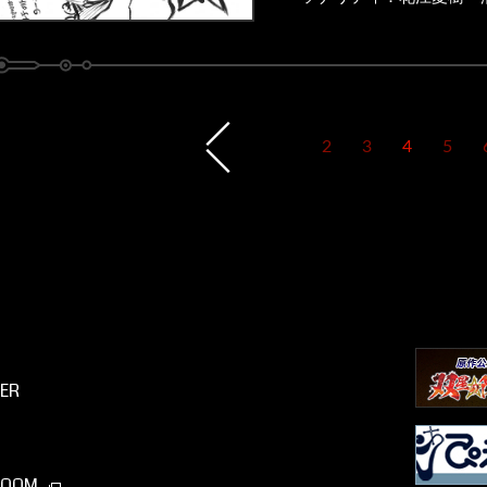
2
3
4
5
ER
ROOM