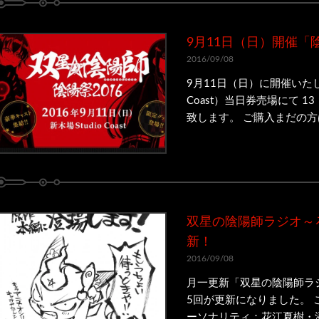
9月11日（日）開催「
2016/09/08
9月11日（日）に開催いたしま
Coast）当日券売場にて 
致します。 ご購入まだの方は
双星の陰陽師ラジオ～
新！
2016/09/08
月一更新「双星の陰陽師ラ
5回が更新になりました。 
ーソナリティ：花江夏樹・潘め