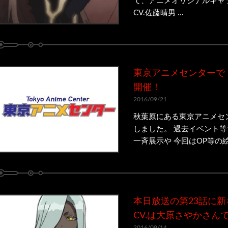
て、アニメオリジナルキャ
CV.佐藤晴男 ...
東京アニメセンターで「
開催！
2016/09/21
秋葉原にある東京アニメセ
しました。 過去イベント
一斉展示や 今回はOP等の絵
本日放送の第23話に新
CV.は大原さやかさん
2016/09/14