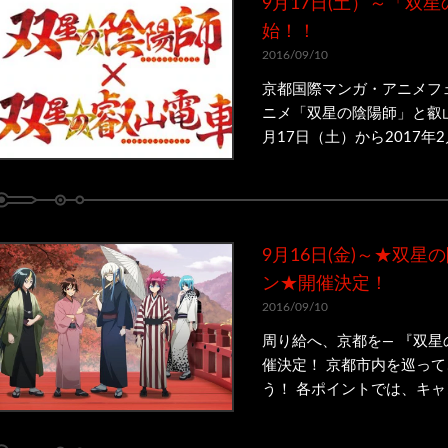
9月17日(土）～「双
始！！
2016/09/10
京都国際マンガ・アニメフェ
ニメ「双星の陰陽師」と叡山
月17日（土）から2017年2
9月16日(金)～★双
ン★開催決定！
2016/09/10
周り給へ、京都を― 『双星
催決定！ 京都市内を巡って
う！ 各ポイントでは、キャ