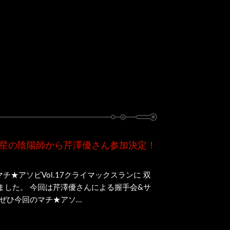
双星の陰陽師から芹澤優さん参加決定！
チ★アソビVol.17クライマックスランに 双
ました。 今回は芹澤優さんによる握手会&サ
ぜひ今回のマチ★アソ...