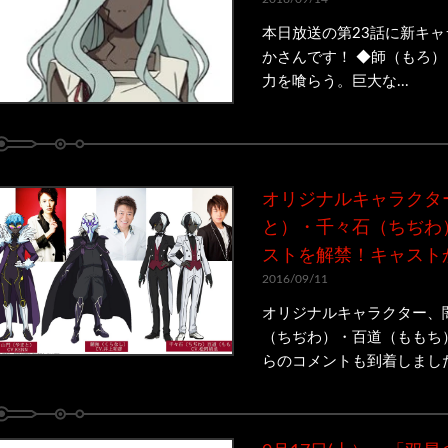
本日放送の第23話に新キャ
かさんです！ ◆師（もろ）
力を喰らう。巨大な...
オリジナルキャラクタ
と）・千々石（ちぢわ
ストを解禁！キャスト
2016/09/11
オリジナルキャラクター、
（ちぢわ）・百道（ももち
らのコメントも到着しました★