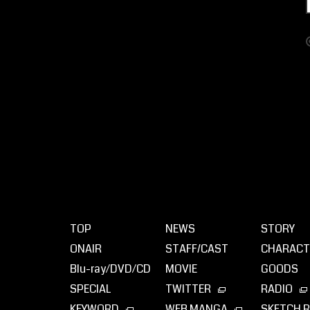
TOP
NEWS
STORY
ONAIR
STAFF/CAST
CHARACT
Blu-ray⁄DVD⁄CD
MOVIE
GOODS
SPECIAL
TWITTER
RADIO
KEYWORD
WEB MANGA
SKETCH 